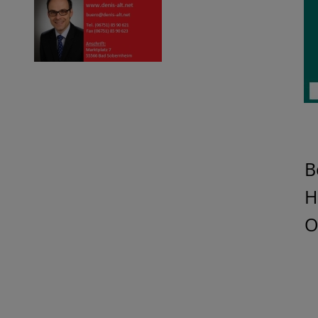
B
H
O