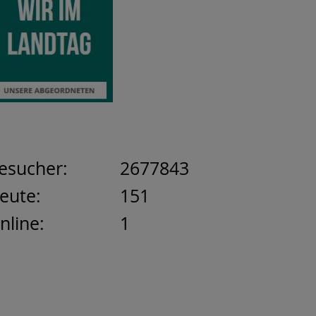
esucher:
2677843
eute:
151
nline:
1